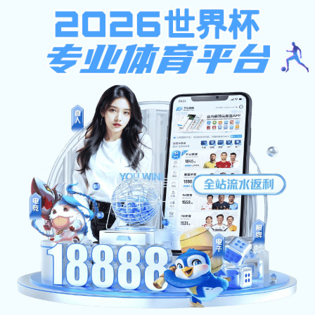
注册入口
用户使用协议
版本号：v1.0 ｜ 最近更新：2025年7月
一、协议的接受
在您开始使用星空体育app官方入口平台提供的任何服务之前，请务
必阅读并理解本协议内容。访问、注册、浏览或使用即代表您接受所
有条款。