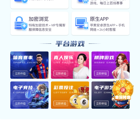
v6.3.0 · 版本发布
发布日期：2025年10月18日
本次更新重点提升多终端体验、一致性推荐策略以及账户系
统稳定性。
1. 多端统一适配
针对桌面、移动、小程序端进行布局标准化，用户可跨设备继续
浏览赛事与历史操作，无需重复设置。
新引入的“核心组件容错机制”确保即使部分模块异常也不会影响
主要流程，进一步增强平台可靠性。
2. 推荐系统升级
推荐逻辑加入用户操作偏好、浏览行为等维度，动态生成个性化