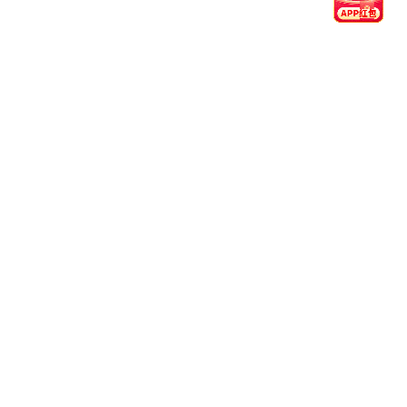
语），支持地区自动切换赛事内容与显示格式。
同时根据用户地理位置适配页面时区与本地显示，优化 星空体育
·星空官方网站-星空online(中国) 的跨区域使用体验。
荣誉与成就
星空体育app官方入口 在多个国际赛事科技平台评比中脱颖
而出，持续提升安全性与观赛体验。