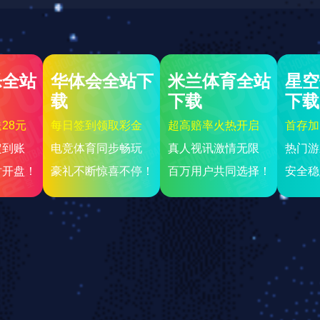
。本文将从四个方面详细分析这一排名及其背后的意义，包括西
发挥、申花团队协作的重要性，以及整体联赛水平的提升。通过
的发展动态。
英博的突出表现
季中超联赛中展现出了极强的竞争力，其传球成功率遥遥领先于
布置的精准把控和球员们默契的配合。在比赛中，球队不仅注重
他们能够在关键时刻有效地组织进攻。
内有多名技术型球员，他们在场上的灵活跑动和精准传递，为球
球员通过合理的位置选择与快速的一脚传球，大幅度提高了全队
有效防守，从而使得他们能够占据主动。
博之所以能够成为传球成功率第一名，不仅是因为单个球员的出
这种以团队为中心的发展模式无疑为他们后续比赛奠定了良好的