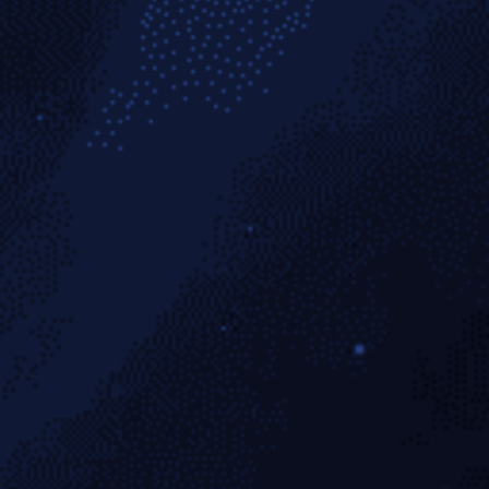
注重科学训练，将数据分析等现代科技引入到日常训练之中，以
联盟正朝着更专业化、更国际化方向发展，各支球队之间实力差距缩
。因此，无论是从经济还是文化层面来看，中超都展现出了巨大
传球成功率排名揭晓给我们展示了一些值得关注的信息。其中西
海港、泰山及申花等传统劲旅亦不甘示弱，共同推动着整个联赛
于技术细节越来越重视，也彰显出中国足球正在逐步走向成熟阶
优秀年轻人才涌现及教练战术素养提升，中超将会迎来新的巅峰
继续奋斗，共同书写中国足球的新篇章，实现梦想！