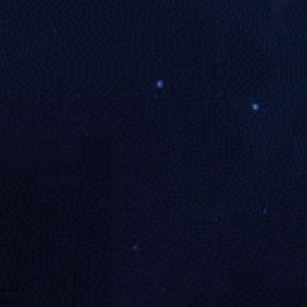
上一篇：
中超第14轮北京国安主场迎战河南…
热榜精选
#1
#2
佩杜拉透露拉比奥特已与那不
库尔图瓦