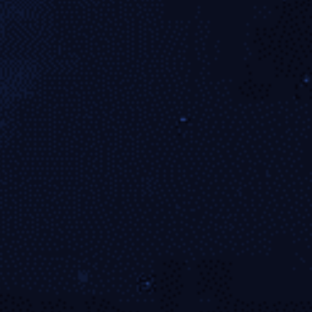
#3
#
赛后感慨红牌事件世
里克尔梅放言若当主席罗德里