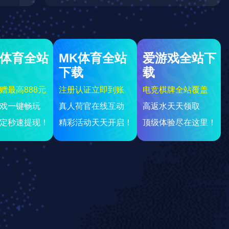
海岸英博的突出表现、
这些分析，我们可以更
其他球队。这一成绩离
进攻效率，更加重视控
队创造了更多进攻机
的传球成功率。这种高
色表现，更是整体团队
基础。