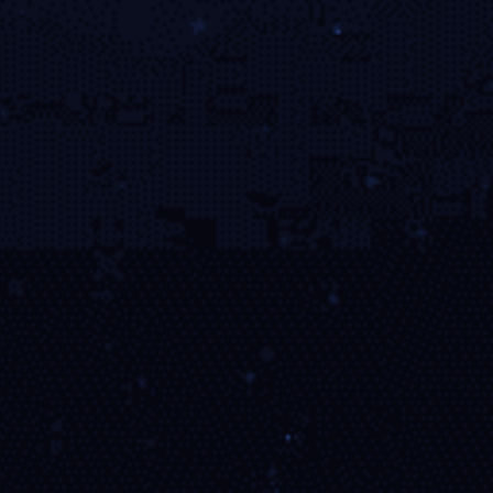
输的反
2026-07-05
推荐
星空体育app官方入口
星空体育app官方入口官方网站【ky-wc】官网认证:手机
版、app下载、登录入口、官方网站、网页版、平台、网
址、地址、注册、娱乐，星空体育app官方入口(中国)官方
网站欢迎大家选择真正的官方通道，同时我们提供全天候
7x24小时在线服务，第一时间处理各类问题，正规集团平
台有保障，欢迎体验！