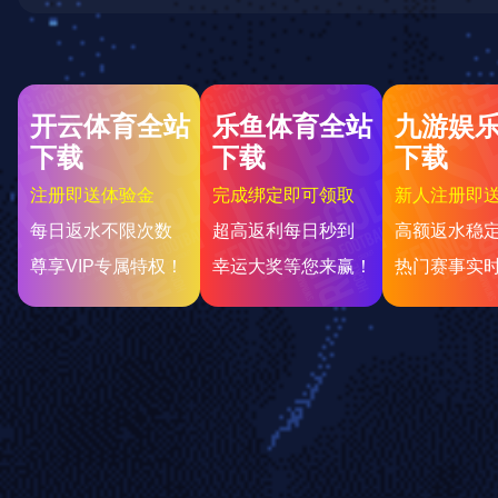
比赛增添了更多悬念
海港与泰山队的稳定
深入地理解中超联赛
1、西海岸
西海岸英博队在本赛
不开教练组对于战术
球权的保持，这使得
此外，西海岸英博队
会。例如，中场核心
效能让对手很难进行
综合来看，西海岸英
协作所带来的成果。