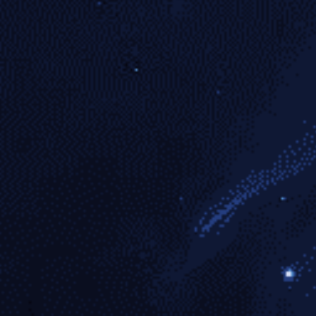
2、海港与
作为传统强队，海港
位列第二和第三，同
一定优势。
泰山队则凭借着扎实
风格，使得每次进攻
这一点从他们较高的
这两支球队虽然面临
因此，在未来赛事中
3、申花团
申花足球俱乐部近年
在第四名的位置足以