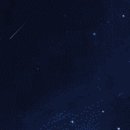
申花队注重集体训练
的位置安排以及如何
难以预判，从而增加
积极向上的团队氛围
致，共同面对挑战。
得比赛。
4、中超联
随着各支球队间竞争
队，还反映出整个联
应现代足球发展的需
另外，外援政策调整
理念，更将其成熟经