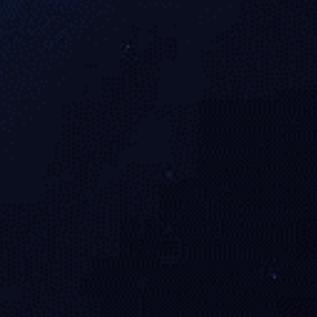
便更好地管理竞技状
小，使观众享受到更加
的潜力与希望。
海岸英博凭借卓越表现
向前发展。这一变化不
段。
时期。在这样的背景