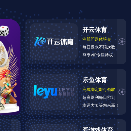
App
公司
体育
注册入口
简介
快讯
体育app官方入口
赛事
pp官方入口APP
为您带来高速、高
端访问